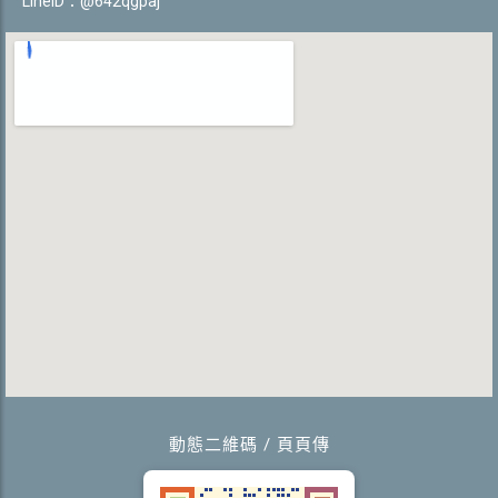
LineID：@642qgpaj
動態二維碼 / 頁頁傳